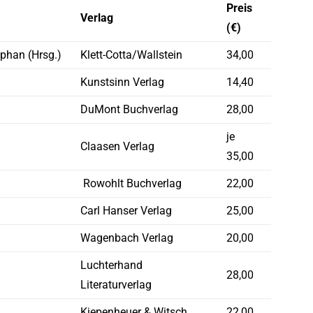
Preis
Verlag
(€)
ephan (Hrsg.)
Klett-Cotta/Wallstein
34,00
Kunstsinn Verlag
14,40
DuMont Buchverlag
28,00
je
Claasen Verlag
35,00
‎ Rowohlt Buchverlag
22,00
Carl Hanser Verlag
25,00
Wagenbach Verlag
20,00
Luchterhand
28,00
Literaturverlag
Kiepenheuer & Witsch
22,00