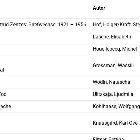
Autor
rtrud Zenzes: Briefwechsel 1921 – 1956
Hof, Holger/Kraft, St
Lasche, Elisabeth
Houellebecq, Michel
Grossman, Wassili
al
Wodin, Natascha
Tod
Ulitzkaja, Ljudmila
rache
Kohlhaase, Wolfgang
Knausgård, Karl Ove
Flitner, Bettina