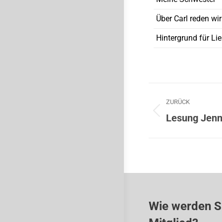
Über Carl reden wi
Hintergrund für Li
ZURÜCK
Lesung Jenn
Wie werden S