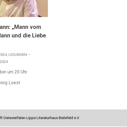
ann: „Mann vom
ann und die Liebe
2024
,
LESUNGEN
 2024
ber um 20 Uhr
eorg Loest
ft Ostwestfalen-Lippe Literaturhaus Bielefeld e.V.