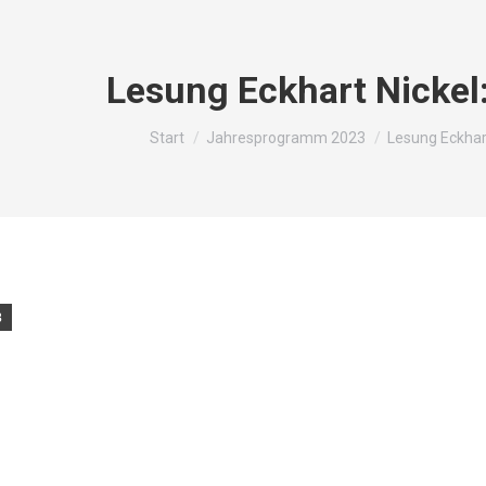
Lesung Eckhart Nickel
Sie befinden sich hier:
Start
Jahresprogramm 2023
Lesung Eckhar
3